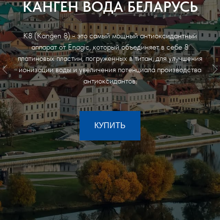
LEVELUK SD501 PLATINUM
Используемый и любимый в 82 странах, LeveLuk SD501
Platinum теперь доступен в ОДНОМ аппарате,
способном произносить ВСЕ уведомления на ПЯТИ
языках! Английский, немецкий, французский,
итальянский, испанский.
КУПИТЬ