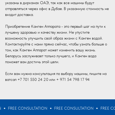
указаны в дирхамах ОАЭ, так как все машины будут
отправляться через офис в Дубае. В указанную стоимость не
входит доставка.
Приобретение Канген Аппарата - это первый шаг на пути к
лучшему здоровью и качеству жизни. Не упустите
возможность улучшить свой образ жизни с Канген водой.
Контактируйте с нами прямо сейчас, чтобы узнать больше о
том, как Канген Аппарат может изменить вашу жизнь.
Беларусь заслуживает только лучшего, и Канген вода
поможет вам достичь этой цели.
Если вам нужна консультация по выбору машины, пишите на
ватсап +7 701 550 24 20 или + 971 54 798 17 94
ON
FREE CONSULTATION
FREE CONSULTATION
FREE