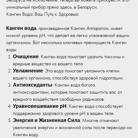
уникальный прибор прямо здесь, в Беларуси.
Канген Вода: Ваш Путь к Здоровью
, произведенная Канген Аппаратом, имеет
Канген вода
низкий уровень pH, что делает ее легко усваиваемой вашим
организмом. Вот несколько ключевых преимуществ Канген
воды:
: Канген вода помогает удалить токсины и
Очищение
вредные вещества из вашего тела.
: Эта вода помогает увлажнить клетки
Увлажнение
вашего организма, способствуя здоровой гидратации.
: Канген вода богата
Антиоксиданты
антиоксидантами, которые помогают защитить вас от
вредного воздействия свободных радикалов.
: Канген вода способствует
Уравновешивание pH
поддержанию здорового уровня pH в вашем теле.
: Многие отмечают
Энергия и Жизненная Сила
увеличение энергии и жизненной силы после перехода на
Канген воду.