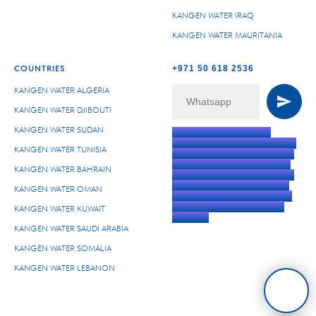
KANGEN WATER IRAQ
KANGEN WATER MAURITANIA
COUNTRIES
+971 50 618 2536
KANGEN WATER ALGERIA
KANGEN WATER DJIBOUTI
KANGEN WATER SUDAN
Kangen-Dubai.com is an
independent authorized Enagic
KANGEN WATER TUNISIA
distributor representing Enagic
products in Dubai, the United
KANGEN WATER BAHRAIN
Arab Emirates, and the Middle
East, including Kangen Water
KANGEN WATER OMAN
machines, shower systems, air
purifiers, and related Enagic
KANGEN WATER KUWAIT
products.
KANGEN WATER SAUDI ARABIA
KANGEN WATER SOMALIA
KANGEN WATER LEBANON