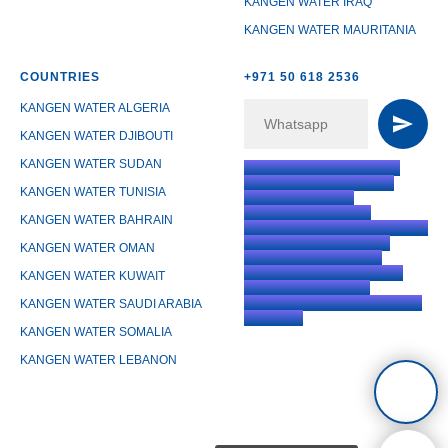
KANGEN WATER IRAQ
KANGEN WATER MAURITANIA
COUNTRIES
+971 50 618 2536
KANGEN WATER ALGERIA
KANGEN WATER DJIBOUTI
KANGEN WATER SUDAN
Kangen-Dubai.com is an
independent authorized
KANGEN WATER TUNISIA
Enagic distributor
representing Enagic
KANGEN WATER BAHRAIN
products in Dubai, the United
Arab Emirates, and the
KANGEN WATER OMAN
Middle East, including
Kangen Water machines,
KANGEN WATER KUWAIT
shower systems, air
purifiers, and related Enagic
KANGEN WATER SAUDI ARABIA
products.
KANGEN WATER SOMALIA
KANGEN WATER LEBANON